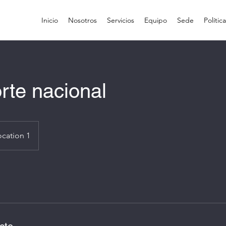
Inicio
Nosotros
Servicios
Equipo
Sede
Polític
rte nacional
ocation 1