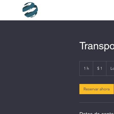
Transpo
1
peso
1 h
1
$ 1
L
colombiano
Reservar ahora