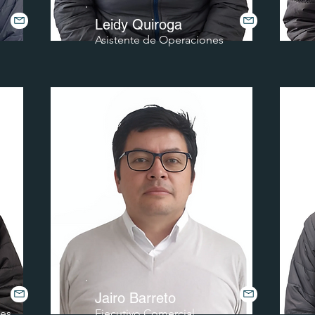
Leidy Quiroga
Asistente de Operaciones
Jairo Barreto
les
Ejecutivo Comercial