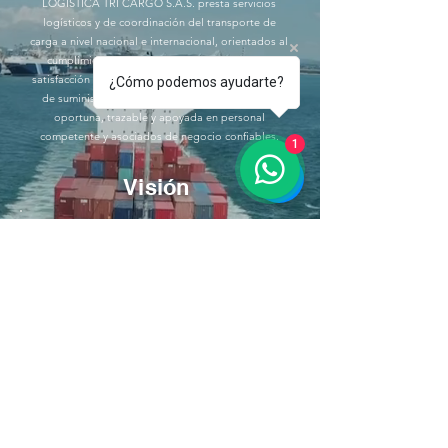
​LOGÍSTICA TRI CARGO S.A.S. presta servicios
logísticos y de coordinación del transporte de
carga a nivel nacional e internacional, orientados al
cumplimiento de los requisitos aplicables, la
satisfacción del cliente y la seguridad de la cadena
¿Cómo podemos ayudarte?
de suministro, mediante una gestión confiable,
oportuna, trazable y apoyada en personal
competente y asociados de negocio confiables.
1
Visión
En 2027, LOGÍSTICA TRI CARGO S.A.S. será
reconocida como una agencia de carga
competitiva y confiable en el mercado nacional e
internacional, destacada por la eficacia de sus
procesos logísticos, su compromiso con la
seguridad de la cadena de suministro, el
cumplimiento normativo y la generación de
confianza para clientes y demás partes interesadas.
Transparencia
Profesionalidad